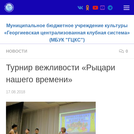
Skip to content
Муниципальное бюджетное учреждение культуры
«Георгиевская централизованная клубная система»
(МБУК "ГЦКС")
НОВОСТИ
0
Турнир вежливости «Рыцари
нашего времени»
17.08.2018