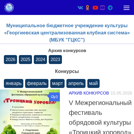
Skip to content
Муниципальное бюджетное учреждение культуры
«Георгиевская централизованная клубная система»
(МБУК "ГЦКС")
Архив конкурсов
2026
2025
2024
2023
Конкурсы
январь
февраль
март
апрель
май
АРХИВ КОНКУРСОВ
15.05.2026
0
V Межрегиональный
фестиваль
обрядовой культуры
«Троицкий хоровод»