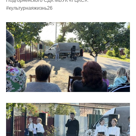
Подгорненского СДК МБУК «ГЦКС».
#культурнаяжизнь26