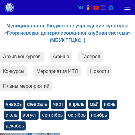
Skip to content
Муниципальное бюджетное учреждение культуры
«Георгиевская централизованная клубная система»
(МБУК "ГЦКС")
Архив конкурсов
Афиша
Гaлерея
Конкурсы
Мероприятия ИТЛ
Новости
Планы мероприятий
январь
февраль
март
апрель
май
июнь
июль
август
сентябрь
октябрь
ноябрь
декабрь