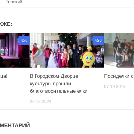
Терский
КЖЕ:
0
0
ца!
В Городском Дворце
Посиделки с
культуры прошли
07.10.2019
благотворительные елки
26.12.2024
ММЕНТАРИЙ