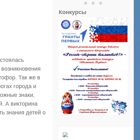
Конкурсы
остоялась
и возникновения
тофор. Так же в
огах города и
рожные знаки,
й. А викторина
ь знания детей о