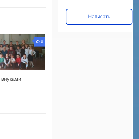
Написать
0
 внуками