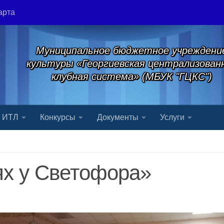
арта
Муниципальное бюджетное учреждени
культуры «Георгиевская централизован
клубная система» (МБУК "ГЦКС")
я ИТЛ
Конкурсы
Документы
Услуги
ях у Светофора»