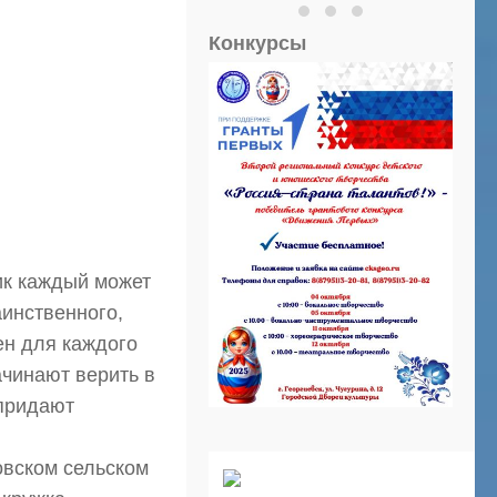
Конкурсы
ик каждый может
аинственного,
ен для каждого
ачинают верить в
 придают
овском сельском