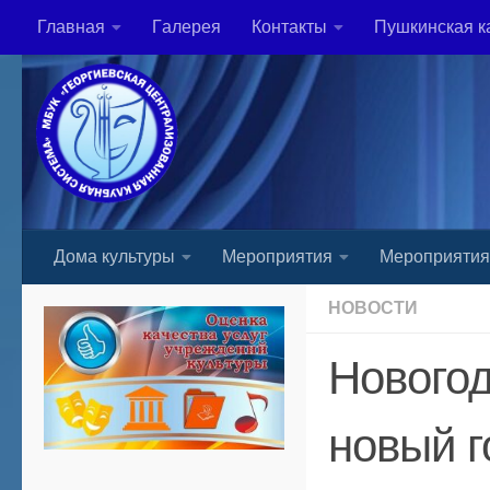
Главная
Гaлерея
Контакты
Пушкинская к
Skip to content
Дома культуры
Мероприятия
Мероприяти
НОВОСТИ
Новогод
новый г