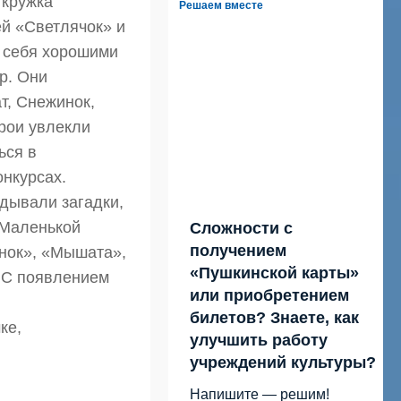
 кружка
Решаем вместе
ей «Светлячок» и
 себя хорошими
р. Они
т, Снежинок,
ерои увлекли
ься в
нкурсах.
адывали загадки,
«Маленькой
Сложности с
получением
нок», «Мышата»,
«Пушкинской карты»
. С появлением
или приобретением
билетов? Знаете, как
ке,
улучшить работу
учреждений культуры?
Напишите — решим!