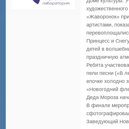
Доме культуры. У
художественного
«Жаворонок» при
артистами, показ
перевоплощались
Принцесс и Снегу
детей в волшебны
праздничную атм
Ребята участвова
пели песни («В 
елочке холодно 
«Новогодний фле
Деда Мороза нач
В финале меропр
сфотографировал
Заведующий Ново