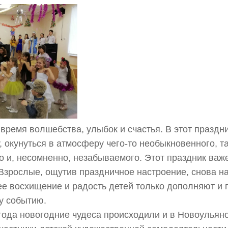
время волшебства, улыбок и счастья. В этот праздн
у, окунуться в атмосферу чего-то необыкновенного, т
 и, несомненно, незабываемого. Этот праздник важ
Взрослые, ощутив праздничное настроение, снова н
нее восхищение и радость детей только дополняют и
у событию.
года новогодние чудеса происходили и в Новоульян