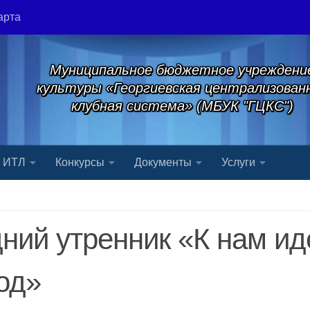
арта
Муниципальное бюджетное учреждени
культуры «Георгиевская централизован
клубная система» (МБУК "ГЦКС")
я ИТЛ
Конкурсы
Документы
Услуги
ний утренник «К нам ид
од»