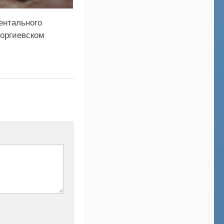
ентального
оргиевском