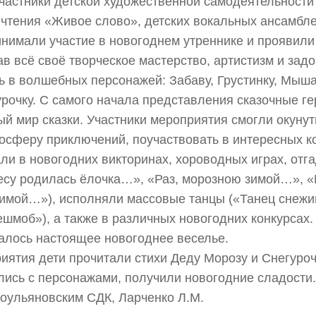
частники детской художественной самодеятельности
 чтения «Живое слово», детских вокальных ансамбл
нимали участие в новогоднем утреннике и проявили
ав всё своё творческое мастерство, артистизм и задо
 в волшебных персонажей: Забаву, Грустинку, Мыша
рочку. С самого начала представления сказочные г
й мир сказки. Участники мероприятия смогли окунут
осферу приключений, поучаствовать в интересных ко
ли в новогодних викторинах, хороводных играх, отг
лесу родилась ёлочка…», «Раз, морозною зимой…», 
зимой…»), исполняли массовые танцы («Танец снежи
шмоб»), а также в различных новогодних конкурсах
алось настоящее новогоднее веселье.
иятия дети прочитали стихи Деду Морозу и Снегуроч
ись с персонажами, получили новогодние сладости.
ульяновским СДК, Ларченко Л.М.