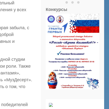
тельный
Конкурсы
ления у всех
орая забыла, с
 доброй
авных и
дной студии
ои роли. Также
Фантазия»,
ль «МузДесерт».
ь о том, что
и победителей