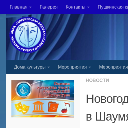
Главная
Гaлерея
Контакты
Пушкинская к
Skip to content
Дома культуры
Мероприятия
Мероприяти
НОВОСТИ
Новогод
в Шаум