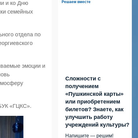
Решаем вместе
ии и ко Дню
жки семейных
ьного отдела по
еоргиевского
бываемые эмоции и
новь
Сложности с
тмосферу
получением
«Пушкинской карты»
или приобретением
БУК «ГЦКС».
билетов? Знаете, как
улучшить работу
учреждений культуры?
Напишите — решим!