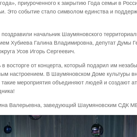
года», приуроченного к закрытию Года семьи в Росс
ьи. Это событие стало символом единства и поддер
а поздравили начальник Шаумяновского территориал
нием Хубиева Галина Владимировна, депутат Думы Г
круга Усов Игорь Сергеевич.
 в восторге от концерта, который подарил им неза
ым настроением. В Шаумяновском Доме культуры в
о такие мероприятия объединяют людей и создают а
дника!
ина Валерьевна, заведующий Шаумяновским СДК М