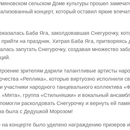
умяновском сельском Доме культуры прошел замеча
ализованный концерт, который оставил яркие впечат
оказалась Баба Яга, заколдовавшая Снегурочку, кот
прийти на праздник. Хитрая Баба Яга, притворяясь
лась запутать Снегурочку, создавая множество заб
ций.
троение зрителям дарили талантливые артисты наро
рчества «Реплика», которые виртуозно исполнили св
и участники народного танцевального коллектива «
а «Мята», группа «Стильняшки» и вокальный ансамб
помогли расколдовать Снегурочку и вернуть ей памят
на была с Дедушкой Морозом!
 на концерте было уделено награждению призеров 