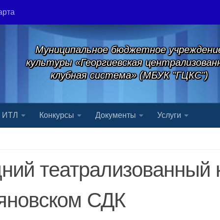
арта
Муниципальное бюджетное учреждени
культуры «Георгиевская централизован
клубная система» (МБУК "ГЦКС")
я ИТЛ
Конкурсы
Документы
Услуги
ний театрализованный 
яновском СДК