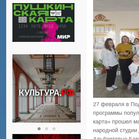
27 февраля в По
программы попул
карта» прошел м
народной студии