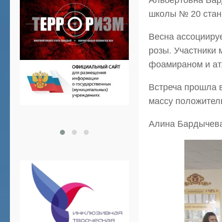
Альбертовна Бар
школы № 20 стани
Весна ассоцииру
розы. Участники 
фоамираном и ат
Встреча прошла 
массу положитель
Алина Бардычева