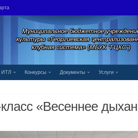
арта
Муниципальное бюджетное учреждени
культуры «Георгиевская централизован
клубная система» (МБУК "ГЦКС")
я ИТЛ
Конкурсы
Документы
Услуги
-класс «Весеннее дыха