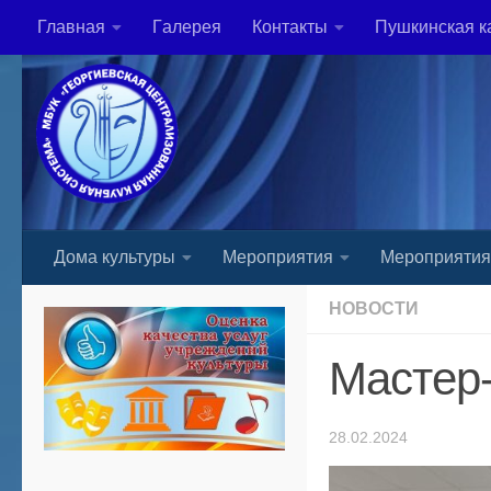
Главная
Гaлерея
Контакты
Пушкинская к
Skip to content
Дома культуры
Мероприятия
Мероприяти
НОВОСТИ
Мастер
28.02.2024