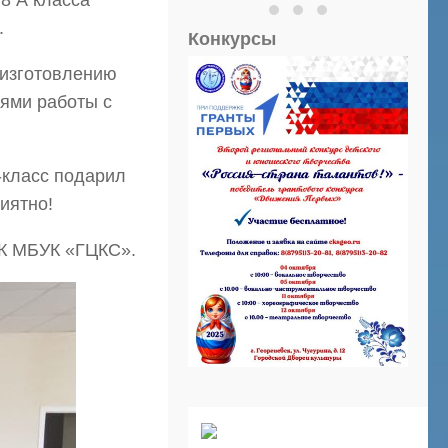
8 А класса
.
Конкурсы
 изготовлению
тями работы с
-класс подарил
иятно!
ДК МБУК «ГЦКС».