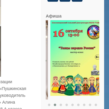
Афиша
изации
 «Пушкинская
руководитель
» Алина