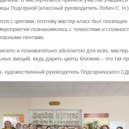
дычева. В мастер-классе приняли участие учащиеся 
цы Подгорной (классный руководитель Лобач С. Н.)
ется с цветами, поэтому мастер-класс был посвящен
мероприятия познакомились с тонкостями и сложнос
ласными лентами.
весело и познавательно абсолютно для всех, мастер
ных эмоций, ведь дарить цветы близким – это так пр
, художественный руководитель Подгорненского С