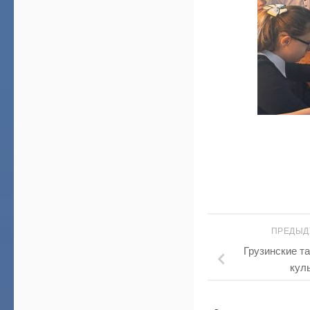
ПРЕДЫД
Грузинские т
кул