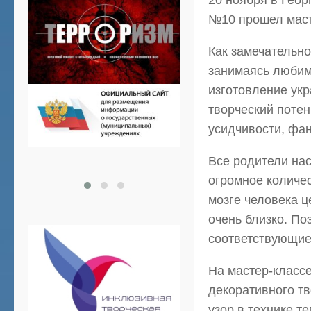
20 ноября в Гео
№10 прошел маст
Как замечательно
занимаясь любимы
изготовление укр
творческий потен
усидчивости, фан
Все родители нас
огромное количес
мозге человека ц
очень близко. По
соответствующие
На мастер-класс
декоративного т
узор в технике т