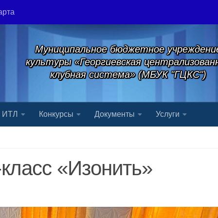
арта
Муниципальное бюджетное учреждени
культуры «Георгиевская централизован
клубная система» (МБУК "ГЦКС")
я ИТЛ
Конкурсы
Документы
Услуги
класс «Изонить»