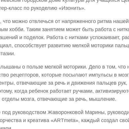
ргиевском городском доме культуры для учащихся Це
ер-класс по рукоделию «Изонить».
, что можно отвлечься от напряженного ритма нашей
м хобби. Таким занятием может быть работа с нитк
ашений и поделок. Работа с нитками успокаивает, ра
циал, способствует развитию мелкой моторики пальц
тазии.
лышаны о пользе мелкой моторики. Дело в том, что 
тво рецепторов, которые посылают импульсы в мозг,
ентры, отвечающие за речь и движения пальцев рук
этому, когда ребенок работает ручками, активизируют
 отделы мозга, отвечающие за речь, мышление.
е под руководством Жаворонковой Марины, руководи
ворчества и креатива «ARTmeta», каждый создал св
емари.