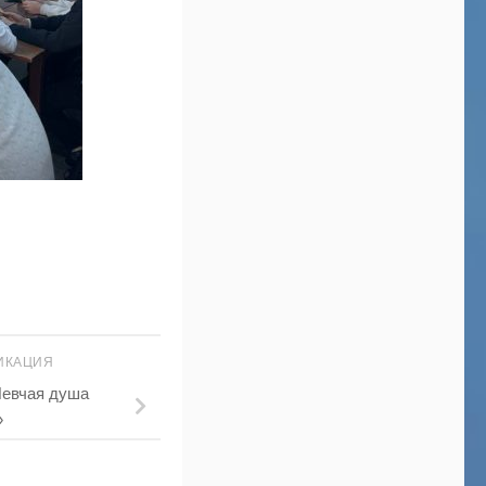
ИКАЦИЯ
евчая душа
»