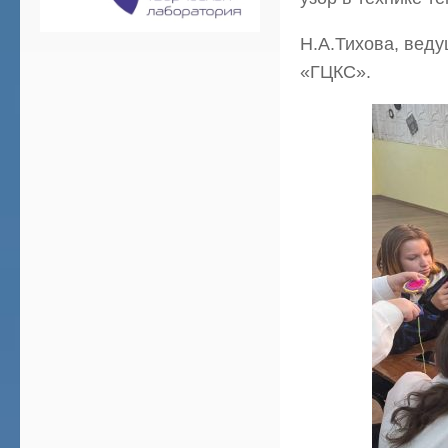
Н.А.Тихова, вед
«ГЦКС».