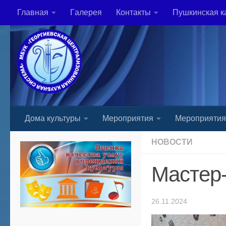
Главная
Гaлерея
Контакты
Пушкинская к
Skip to content
Дома культуры
Мероприятия
Мероприяти
НОВОСТИ
Мастер-
26.11.2024