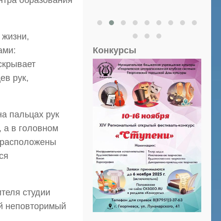
нтра образования
 жизни,
Конкурсы
ами:
скрывает
ев рук,
на пальцах рук
 а в головном
, расположены
ся
теля студии
ой неповторимый