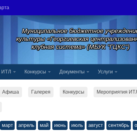
арта
Муниципальное бюджетное учреждени
культуры «Георгиевская централизован
клубная система» (МБУК "ГЦКС")
я ИТЛ
Конкурсы
Документы
Услуги
Афиша
Гaлерея
Конкурсы
Мероприятия ИТ
март
апрель
май
июнь
июль
август
сентябрь