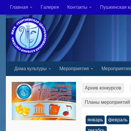
Главная
Гaлерея
Контакты
Пушкинская к
Skip to content
Дома культуры
Мероприятия
Мероприяти
Архив конкурсов
Планы мероприятий
январь
февраль
декабрь