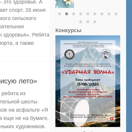
– это здоровье. А
ет спорт. 28 июня
кого сельского
кательная
Конкурсы
 здоровья». Ребята
орта, а также
рисую лето»
 ребята из
ательной школы
ков на асфальте «Я
 еще не на бумаге,
ньких художников.