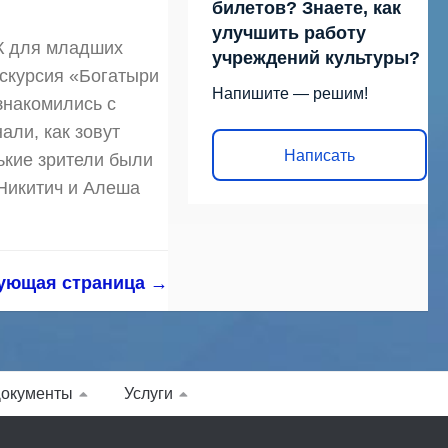
билетов? Знаете, как
улучшить работу
ДК для младших
учреждений культуры?
скурсия «Богатыри
Напишите — решим!
знакомились с
али, как зовут
Написать
ькие зрители были
Никитич и Алеша
ующая страница →
окументы
Услуги