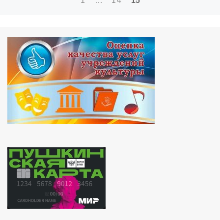
1
…
14
15
по
записям