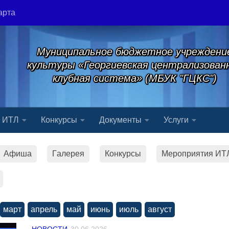
арта
Муниципальное бюджетное учреждени
культуры «Георгиевская централизован
клубная система» (МБУК "ГЦКС")
я ИТЛ
Конкурсы
Документы
Услуги
Афиша
Гaлерея
Конкурсы
Мероприятия ИТ
март
апрель
май
июнь
июль
август