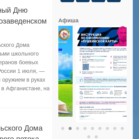
ный Дню
возаведенском
Афиша
ьского Дома
тьми школьного
еранов боевых
России 1 июля, —
с оружием в руках
в Афганистане, на
льского Дома