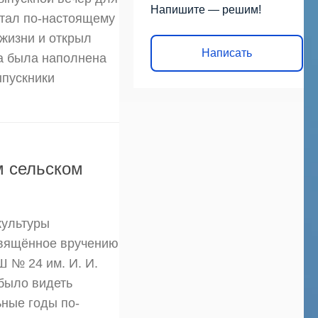
Напишите — решим!
 стал по-настоящему
 жизни и открыл
Написать
а была наполнена
ыпускники
м сельском
культуры
свящённое вручению
 № 24 им. И. И.
 было видеть
ьные годы по-