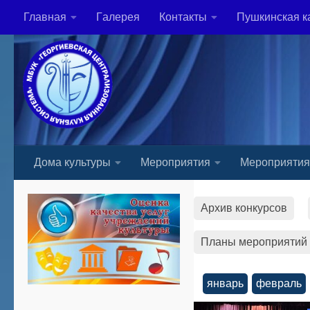
Главная
Гaлерея
Контакты
Пушкинская к
Skip to content
Дома культуры
Мероприятия
Мероприяти
Архив конкурсов
Планы мероприятий
январь
февраль