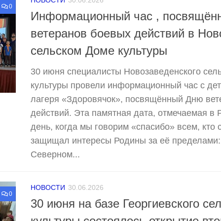
НОВОСТИ
30.06.2026
0
Информационный час , посвящён
ветеранов боевых действий в Но
сельском Доме культуры
30 июня специалисты Новозаведенского сел
культуры провели информационный час с де
лагеря «Здоровячок», посвящённый Дню вет
действий. Эта памятная дата, отмечаемая в 
день, когда мы говорим «спасибо» всем, кто 
защищал интересы Родины за её пределами: 
Северном...
НОВОСТИ
30.06.2026
0
30 июня на базе Георгиевского се