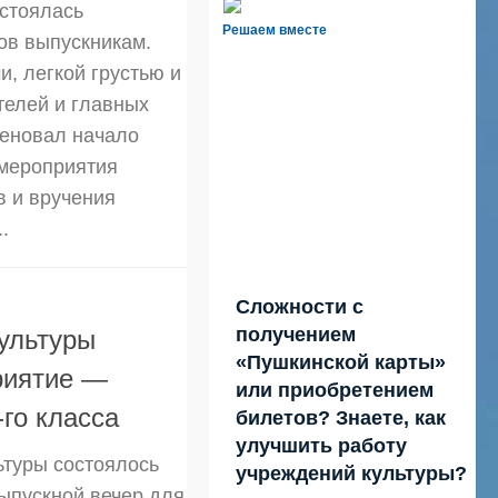
стоялась
Решаем вместе
ов выпускникам.
, легкой грустью и
телей и главных
меновал начало
 мероприятия
в и вручения
.
Сложности с
получением
ультуры
«Пушкинской карты»
риятие —
или приобретением
го класса
билетов? Знаете, как
улучшить работу
ьтуры состоялось
учреждений культуры?
ыпускной вечер для