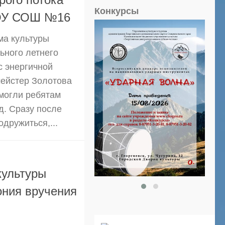
рого потока
Конкурсы
БОУ СОШ №16
ма культуры
ьного летнего
 энергичной
мейстер Золотова
могли ребятам
д. Сразу после
одружиться,...
культуры
ония вручения