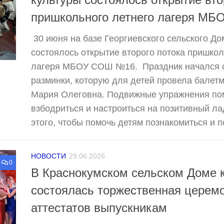
культуры состоялось открытие вто
пришкольного летнего лагеря М
30 июня на базе Георгиевского сельского До
состоялось открытие второго потока пришкол
лагеря МБОУ СОШ №16. Праздник начался с
разминки, которую для детей провела балет
Мария Олеговна. Подвижные упражнения по
взбодриться и настроиться на позитивный ла
этого, чтобы помочь детям познакомиться и п
НОВОСТИ
29.06.2026
0
В Краснокумском сельском Доме 
состоялась торжественная церем
аттестатов выпускникам