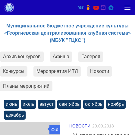
Skip to content
Муниципальное бюджетное учреждение культуры
«Георгиевская централизованная клубная система»
(МБУК "ГЦКС")
Архив конкурсов
Афиша
Гaлерея
Конкурсы
Мероприятия ИТЛ
Новости
Планы мероприятий
июнь
июль
август
сентябрь
октябрь
ноябрь
декабрь
НОВОСТИ
29.09.2018
0